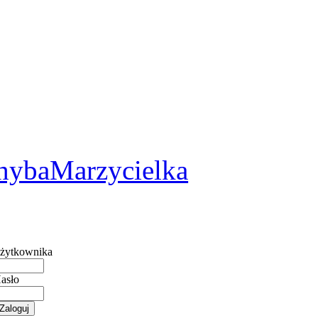
2
hybaMarzycielka
żytkownika
asło