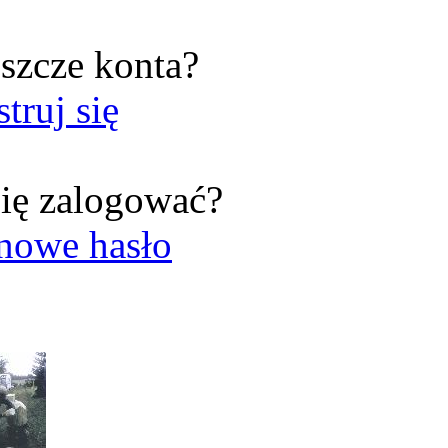
szcze konta?
struj się
ię zalogować?
nowe hasło