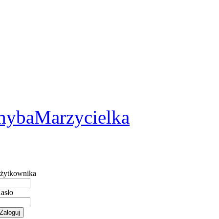
2
hybaMarzycielka
żytkownika
asło