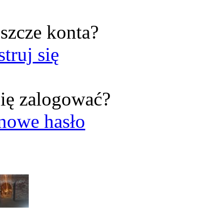
szcze konta?
struj się
ię zalogować?
nowe hasło