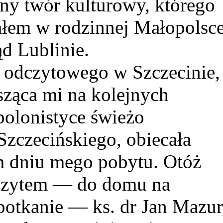
tny twór kulturowy, którego
ałem w rodzinnej Małopolsce
d Lublinie.
 odczytowego w Szczecinie,
sząca mi na kolejnych
polonistyce świeżo
zczecińskiego, obiecała
m dniu mego pobytu. Otóż
odczytem — do domu na
potkanie — ks. dr Jan Mazur