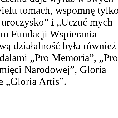
ielu tomach, wspomnę tylk
y uroczysko” i „Uczuć mych
em Fundacji Wspierania
wą działalność była również
dalami „Pro Memoria”, „Pr
amięci Narodowej”, Gloria
 „Gloria Artis”.