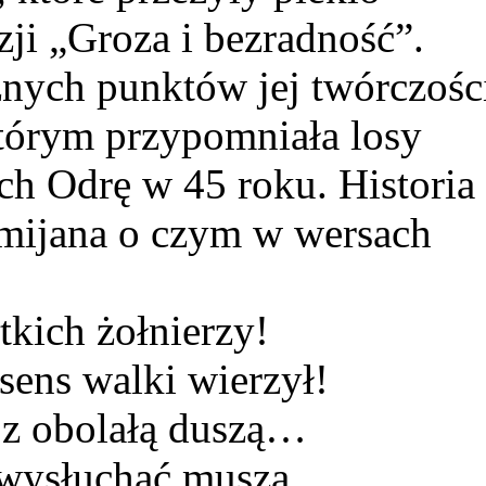
zji „Groza i bezradność”.
nych punktów jej twórczośc
którym przypomniała losy
ych Odrę w 45 roku. Historia
pomijana o czym w wersach
tkich żołnierzy!
sens walki wierzył!
– z obolałą duszą…
 wysłuchać muszą.