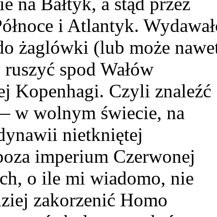
e na Bałtyk, a stąd przez
Północe i Atlantyk. Wydawał
 do żaglówki (lub może nawe
y ruszyć spod Wałów
ej Kopenhagi. Czyli znaleźć
 — w wolnym świecie, na
ynawii nietkniętej
poza imperium Czerwonej
h, o ile mi wiadomo, nie
rdziej zakorzenić Homo