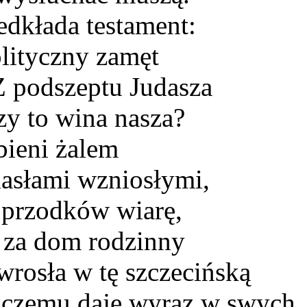
dkłada testament:
lityczny zamęt
 Z podszeptu Judasza
zy to wina nasza?
bieni żalem
hasłami wzniosłymi,
 przodków wiarę,
I za dom rodzinny
rosła w tę szczecińską
, czemu daje wyraz w swych