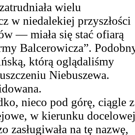
zatrudniała wielu
z w niedalekiej przyszłości
w — miała się stać ofiarą
ormy Balcerowicza”. Podobn
ińską, którą oglądaliśmy
puszczeniu Niebuszewa.
widowana.
dko, nieco pod górę, ciągle z
ejowe, w kierunku docelowe
zo zasługiwała na tę nazwę,