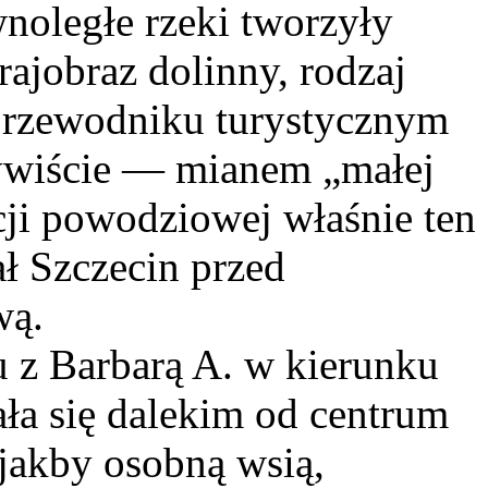
noległe rzeki tworzyły
ajobraz dolinny, rodzaj
 przewodniku turystycznym
ywiście — mianem „małej
ji powodziowej właśnie ten
ał Szczecin przed
wą.
u z Barbarą A. w kierunku
ała się dalekim od centrum
jakby osobną wsią,