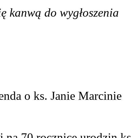
 się kanwą do wygłoszenia
nda o ks. Janie Marcinie
j na 70 rocznicę urodzin ks.