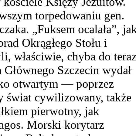
kościele Księży Jezuitów.
erwszym torpedowaniu gen.
zczaka. „Fuksem ocalała”, ja
rad Okrągłego Stołu i
li, właściwie, chyba do teraz
 Głównego Szczecin wydał
oko otwartym — poprzez
 świat cywilizowany, także
ałkiem pierwotny, jak
gos. Morski korytarz