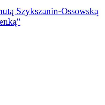
anutą Szykszanin-Ossowską
enką"