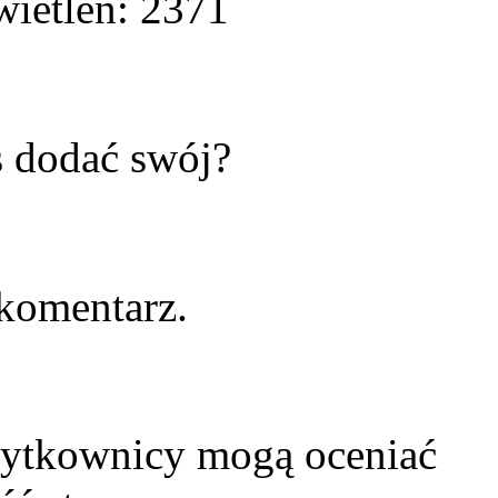
ietleń: 2371
s dodać swój?
komentarz.
żytkownicy mogą oceniać