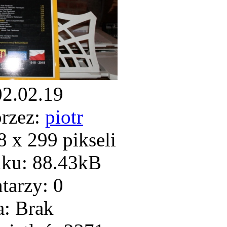
02.02.19
rzez:
piotr
 x 299 pikseli
iku: 88.43kB
arzy: 0
: Brak