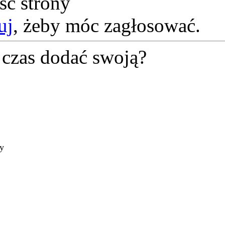
ść strony
uj
, żeby móc zagłosować.
czas dodać swoją?
ty