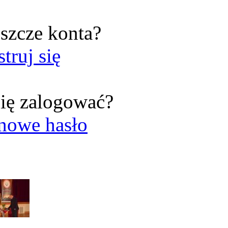
szcze konta?
struj się
ię zalogować?
nowe hasło