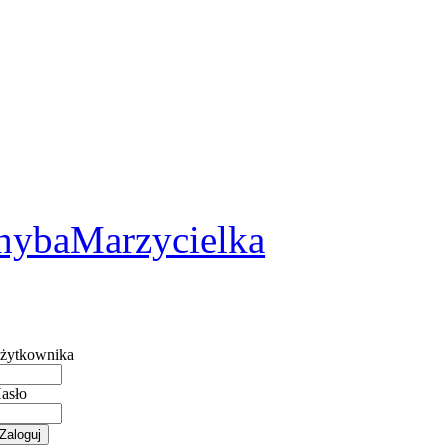
2
hybaMarzycielka
żytkownika
asło