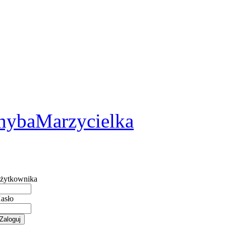
2
hybaMarzycielka
żytkownika
asło