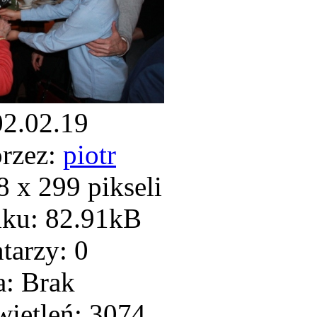
02.02.19
rzez:
piotr
 x 299 pikseli
iku: 82.91kB
arzy: 0
: Brak
ietleń: 3074