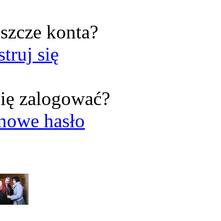
szcze konta?
struj się
ię zalogować?
nowe hasło