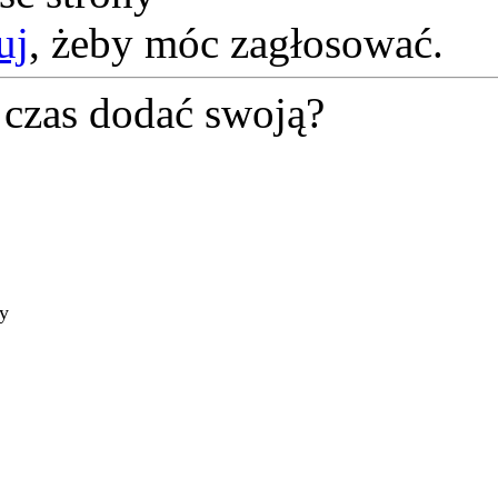
uj
, żeby móc zagłosować.
czas dodać swoją?
ty