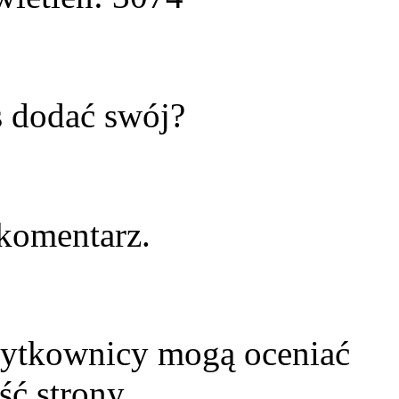
s dodać swój?
komentarz.
żytkownicy mogą oceniać
ść strony