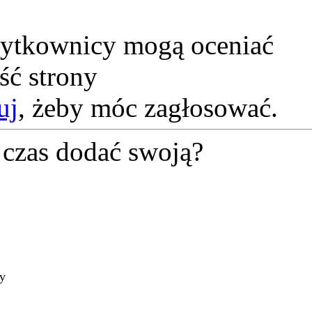
żytkownicy mogą oceniać
ść strony
uj
, żeby móc zagłosować.
czas dodać swoją?
ty