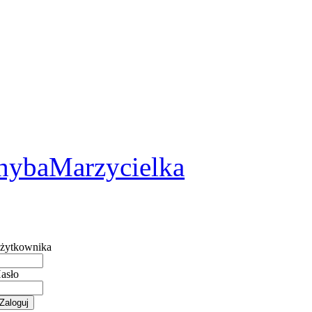
2
hybaMarzycielka
żytkownika
asło