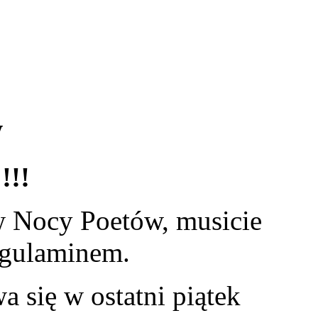
w
!!!
 w Nocy Poetów, musicie
egulaminem.
 się w ostatni piątek