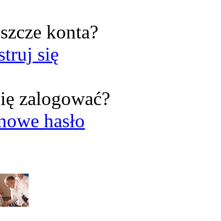
szcze konta?
struj się
ię zalogować?
nowe hasło