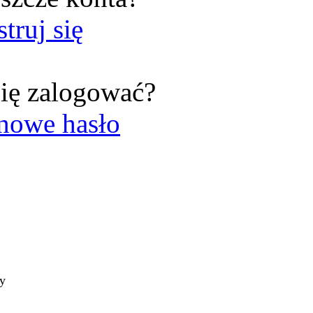
struj się
ię zalogować?
nowe hasło
ty