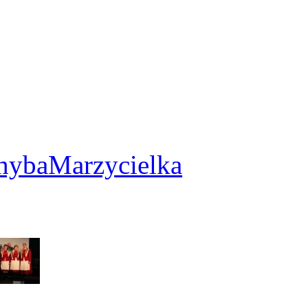
2
hybaMarzycielka