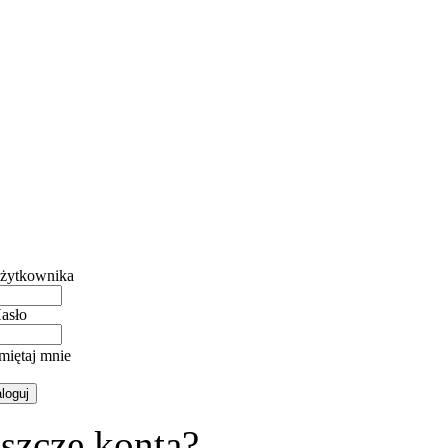
żytkownika
asło
miętaj mnie
szcze konta?