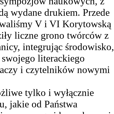
u sympozjów naukowych, z
ędą wydane drukiem. Przede
owaliśmy V i VI Korytowską
iły liczne grono twórców z
anicy, integrując środowisko
swojego literackiego
haczy i czytelników nowymi
żliwe tylko i wyłącznie
u, jakie od Państwa