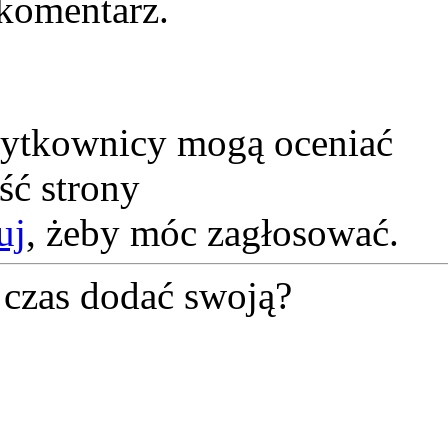
komentarz.
żytkownicy mogą oceniać
ść strony
uj
, żeby móc zagłosować.
czas dodać swoją?