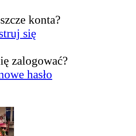
szcze konta?
struj się
ię zalogować?
nowe hasło