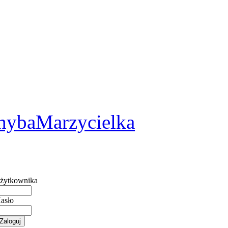
2
hybaMarzycielka
żytkownika
asło