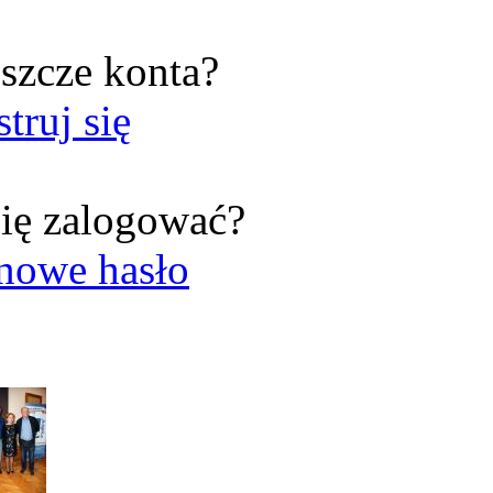
szcze konta?
struj się
ię zalogować?
nowe hasło