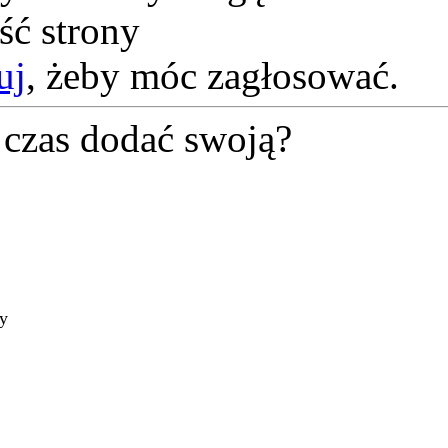
ść strony
uj
, żeby móc zagłosować.
czas dodać swoją?
ty