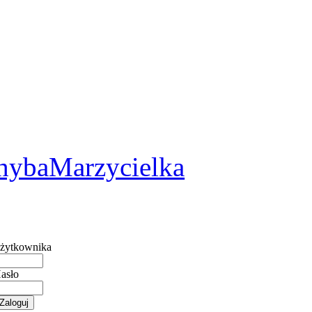
2
hybaMarzycielka
żytkownika
asło