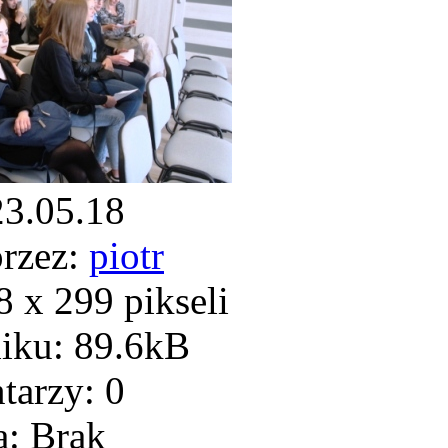
23.05.18
rzez:
piotr
 x 299 pikseli
iku: 89.6kB
arzy: 0
: Brak