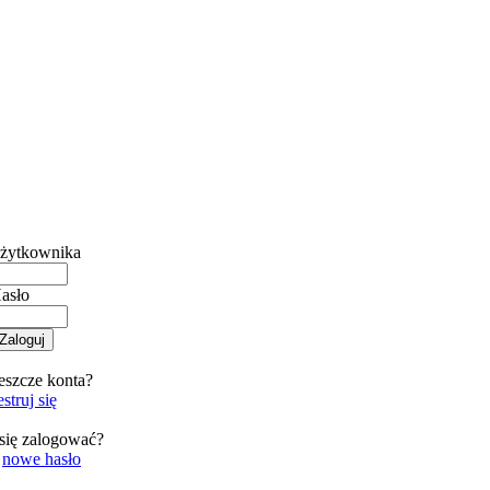
żytkownika
asło
eszcze konta?
struj się
się zalogować?
o
nowe hasło