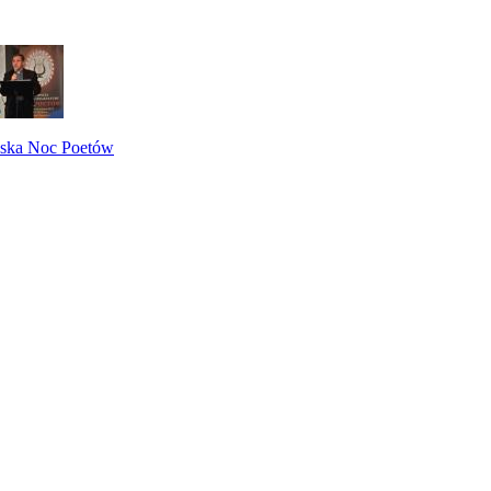
wska Noc Poetów